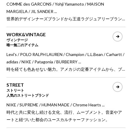
COMME des GARCONS / Yohji Yamamoto / MAISON
MARGIELA / JIL SANDER ...
世界的デザインナーズブランドから王道ラグジュアリーブラン
ドのプレタポルテをはじめ、最高級の品質、最先端のファッシ
ョンを牽引する現代ファッションのハイエンドブランド。
WORK&VINTAGE
ヴィンテージ
唯一無二のアイテム
Levi's / POLO RALPH LAUREN / Champion / L.L.Bean / Carhartt /
adidas / NIKE / Patagonia / BURBERRY ...
時を経ても色あせない魅力。アメカジの定番アイテムから、ブ
ランドアーカイブ、ラグジュアリーブランドまで、唯一無二の
ヴィンテージアイテム。
STREET
ストリート
人気のストリートブランド
NIKE / SUPREME / HUMAN MADE / Chrome Hearts ...
時代と共に変化し続ける文化、流行、ムーブメント。音楽やア
ートと紐づいた都会のユースカルチャーファッション。