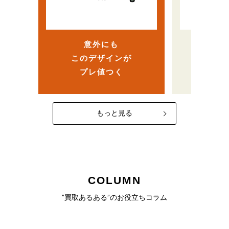
ら、
…
ヴィンテージ人気で高
まさか
額査定！？
意外にも
売
このデザインが
なかっ
プレ値つく
一
もっと見る
COLUMN
”買取あるある”のお役立ちコラム