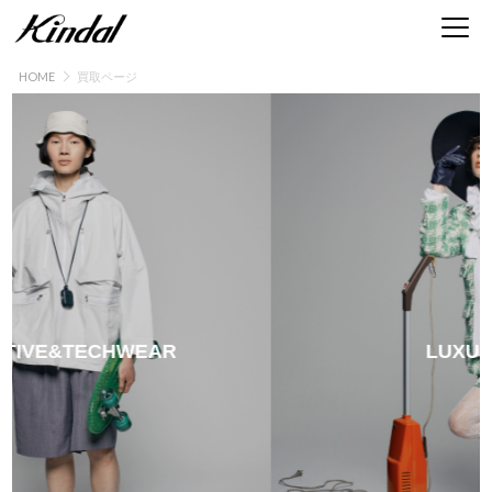
HOME
買取ページ
ブランド古着買取 | 服・時計・バッグ・靴・アクセ
IVE&TECHWEAR
LUXURY