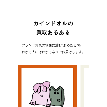
カインドオルの
買取あるある
ブランド買取の場面に潜む“あるある”を、
わかる人にはわかるネタでお届けします。
い
う
流行遅れだと思ってた
ノリで
ど、