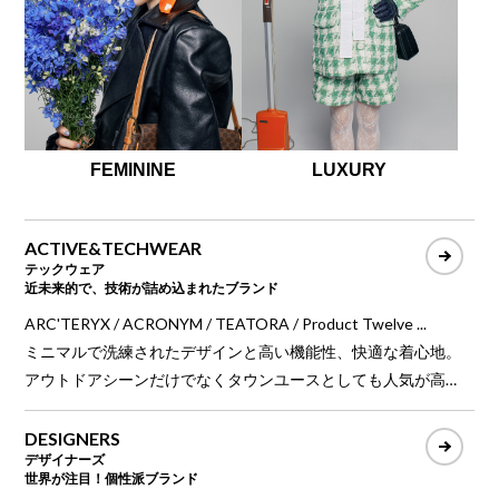
FEMININE
LUXURY
ACTIVE&TECHWEAR
テックウェア
近未来的で、技術が詰め込まれたブランド
ARC'TERYX / ACRONYM / TEATORA / Product Twelve ...
ミニマルで洗練されたデザインと高い機能性、快適な着心地。
アウトドアシーンだけでなくタウンユースとしても人気が高
く、環境負荷の少ない素材やリサイクル素材でサステナビリテ
ィも実現する現代的ファッション。
DESIGNERS
デザイナーズ
世界が注目！個性派ブランド