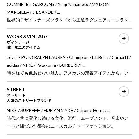
COMME des GARCONS / Yohji Yamamoto / MAISON
MARGIELA / JIL SANDER ...
世界的デザインナーズブランドから王道ラグジュアリーブラン
ドのプレタポルテをはじめ、最高級の品質、最先端のファッシ
ョンを牽引する現代ファッションのハイエンドブランド。
WORK&VINTAGE
ヴィンテージ
唯一無二のアイテム
Levi's / POLO RALPH LAUREN / Champion / L.L.Bean / Carhartt /
adidas / NIKE / Patagonia / BURBERRY ...
時を経ても色あせない魅力。アメカジの定番アイテムから、ブ
ランドアーカイブ、ラグジュアリーブランドまで、唯一無二の
ヴィンテージアイテム。
STREET
ストリート
人気のストリートブランド
NIKE / SUPREME / HUMAN MADE / Chrome Hearts ...
時代と共に変化し続ける文化、流行、ムーブメント。音楽やア
ートと紐づいた都会のユースカルチャーファッション。