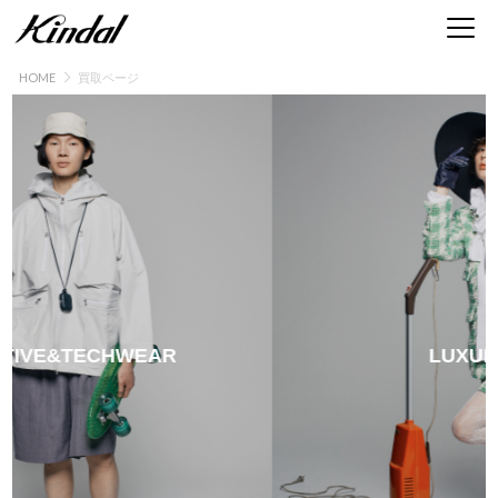
HOME
買取ページ
ブランド古着買取 | 服・時計・バッグ・靴・アクセ
VE&TECHWEAR
LUXURY