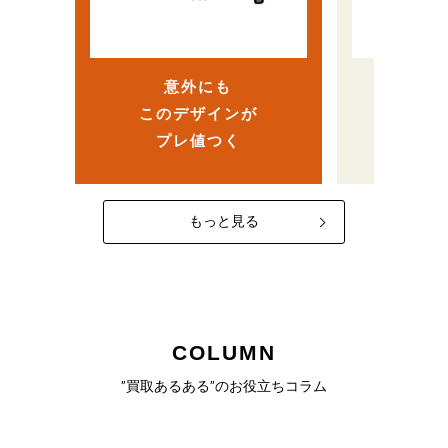
ら、
…
ヴィンテージ人気で高
まさか
額査定！？
意外にも
売
このデザインが
なかっ
プレ値つく
一
もっと見る
COLUMN
”買取あるある”のお役立ちコラム