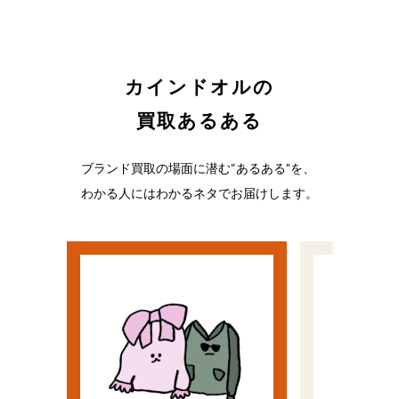
カインドオルの
買取あるある
ブランド買取の場面に潜む“あるある”を、
わかる人にはわかるネタでお届けします。
い
う
流行遅れだと思ってた
ノリで
ど、