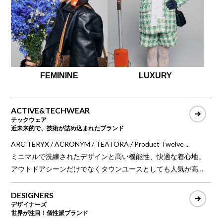
FEMININE
LUXURY
ACTIVE&TECHWEAR
テックウェア
近未来的で、技術が詰め込まれたブランド
ARC'TERYX / ACRONYM / TEATORA / Product Twelve ...
ミニマルで洗練されたデザインと高い機能性、快適な着心地。
アウトドアシーンだけでなくタウンユースとしても人気が高
く、環境負荷の少ない素材やリサイクル素材でサステナビリテ
ィも実現する現代的ファッション。
DESIGNERS
デザイナーズ
世界が注目！個性派ブランド