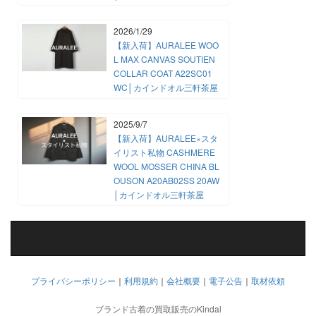
2026/1/29
【新入荷】AURALEE WOO
L MAX CANVAS SOUTIEN
COLLAR COAT A22SC01
WC│カインドオル三軒茶屋
2025/9/7
【新入荷】AURALEE×スタ
イリスト私物 CASHMERE
WOOL MOSSER CHINA BL
OUSON A20AB02SS 20AW
│カインドオル三軒茶屋
プライバシーポリシー
｜
利用規約
｜
会社概要
｜
電子公告
｜
取材依頼
ブランド古着の買取販売のKindal