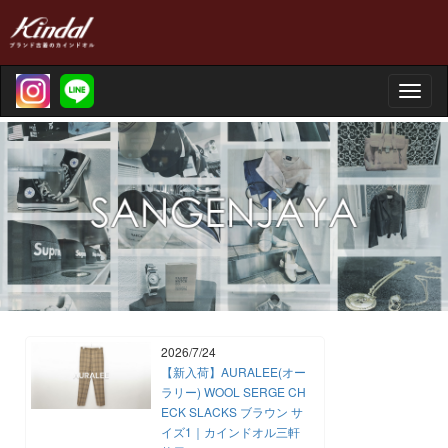
Toggle
naviga
2026/7/24
【新入荷】AURALEE(オー
ラリー) WOOL SERGE CH
ECK SLACKS ブラウン サ
イズ1｜カインドオル三軒