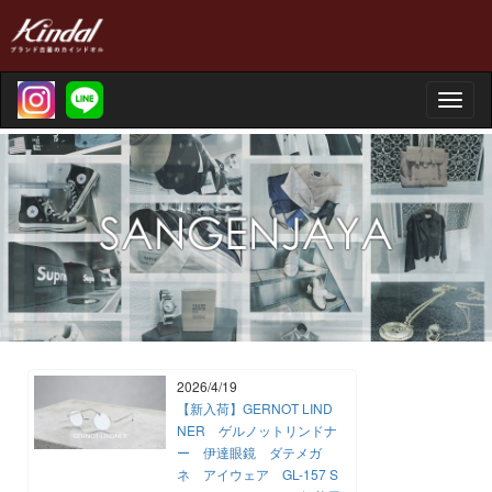
Toggle
naviga
2026/4/19
【新入荷】GERNOT LIND
NER ゲルノットリンドナ
ー 伊達眼鏡 ダテメガ
ネ アイウェア GL-157 S