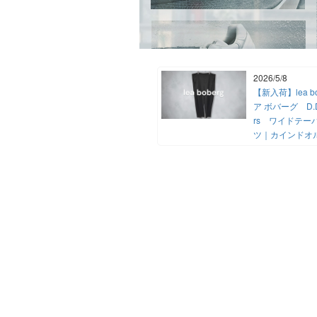
2026/5/8
【新入荷】lea b
ア ボバーグ D.D.P
rs ワイドテー
ツ｜カインドオ