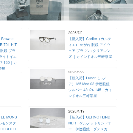
2026/7/2
Browne
【新入荷】Cartier（カルテ
701-H-T-
ィエ） めがね 眼鏡 アイウ
 眼鏡 ブラ
ェア ブラウン×クリアレン
ライトイエ
ズ ｜カインドオル三軒茶屋
7-150｜カ
茶屋
2026/6/29
【新入荷】Lunor（ルノ
ア） M5 Mod.03 伊達眼鏡
シルバー 48□24-145｜カイ
ンドオル三軒茶屋
2026/4/19
LE MONS
【新入荷】GERNOT LIND
ルモンスタ
NER ゲルノットリンドナ
LD COLLE
ー 伊達眼鏡 ダテメガ