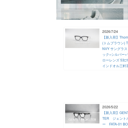
2026/7/24
【新入荷】Thom 
(トムブラウン) TB-
NVY サングラス
ック×シルバー×
ローレンズ 53□1
インドオル三軒
2026/5/22
【新入荷】GENT
TER ジェント
ー FATA-01 BO