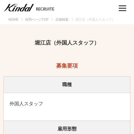
Skip
to
RECRUITE
content
HOME
採用ページTOP
店舗検索
堀江店（外国人スタッフ）
堀江店（外国人スタッフ）
募集要項
職種
外国人スタッフ
雇用形態