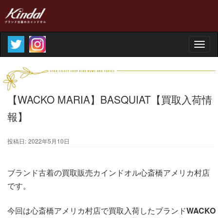
Toggle
naviga
【WACKO MARIA】BASQUIAT【買取入荷情
報】
投稿日:
2022年5月10日
ブランド古着の買取販売カインドオル心斎橋アメリカ村店
です。
今回は心斎橋アメリカ村店で買取入荷したブランド
WACKO