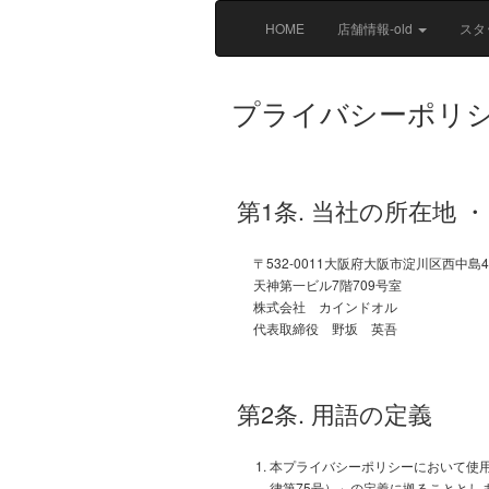
HOME
店舗情報-old
スタ
プライバシーポリ
第1条. 当社の所在地 
〒532-0011大阪府大阪市淀川区西中島
天神第一ビル7階709号室
株式会社 カインドオル
代表取締役 野坂 英吾
第2条. 用語の定義
本プライバシーポリシーにおいて使用
律第75号）」の定義に拠ることとし