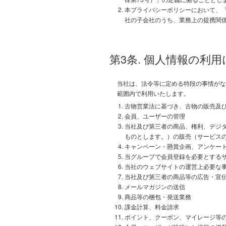
本プライバシーポリシーにおいて、
社の子会社のうち、業務上の提携関
第3条. 個人情報の利
当社は、法令等に定める特段の事情がな
範囲内で利用いたします。
古物営業法に基づき、古物の販売及
会員、ユーザーの管理
当社及び第三者の商品、権利、デジ
ものとします。）の販売（サービス
キャンペーン・懸賞企画、アンケー
当グループで会員登録を必要とする
当社のウェブサイトの運営上必要な
当社及び第三者の商品等の広告・宣
メールマガジンの送信
商品等の梱包・発送業務
課金計算、料金請求
ポイント、クーポン、マイレージ等