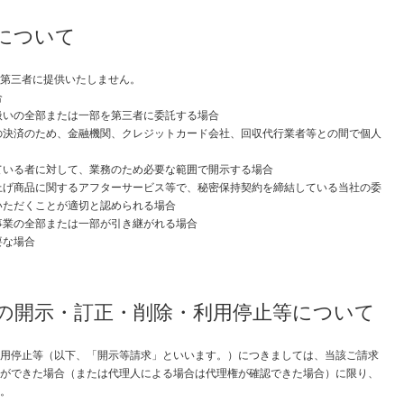
供について
第三者に提供いたしません。
合
扱いの全部または一部を第三者に委託する場合
の決済のため、金融機関、クレジットカード会社、回収代行業者等との間で個人
ている者に対して、業務のため必要な範囲で開示する場合
上げ商品に関するアフターサービス等で、秘密保持契約を締結している当社の委
いただくことが適切と認められる場合
事業の全部または一部が引き継がれる場合
要な場合
タの開示・訂正・削除・利用停止等について
用停止等（以下、「開示等請求」といいます。）につきましては、当該ご請求
ができた場合（または代理人による場合は代理権が確認できた場合）に限り、
。