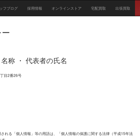
ッフブログ
採用情報
オンラインストア
宅配買取
出張買取
シー
・ 名称 ・ 代表者の氏名
4丁目2番26号
される「個人情報」等の用語は、「個人情報の保護に関する法律（平成15年法
ます。