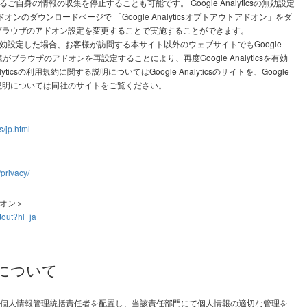
用によるご自身の情報の収集を停止することも可能です。 Google Analyticsの無効設定
オンのダウンロードページで 「Google Analyticsオプトアウトアドオン」をダ
ブラウザのアドオン設定を変更することで実施することができます。
icsを無効設定した場合、お客様が訪問する本サイト以外のウェブサイトでもGoogle
様がブラウザのアドオンを再設定することにより、再度Google Analyticsを有効
yticsの利用規約に関する説明についてはGoogle Analyticsのサイトを、Google
説明については同社のサイトをご覧ください。
s/jp.html
/privacy/
アドオン＞
tout?hl=ja
理について
個人情報管理統括責任者を配置し、当該責任部門にて個人情報の適切な管理を