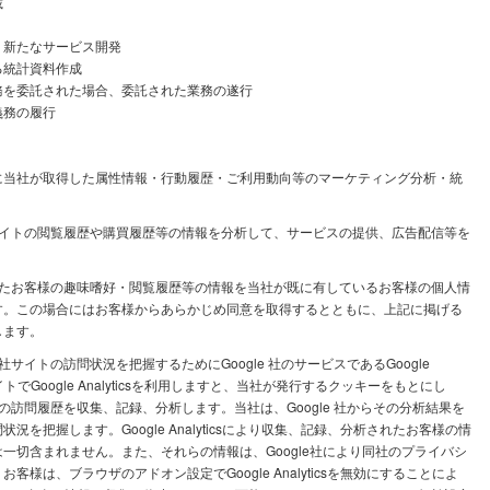
載
、新たなサービス開発
る統計資料作成
務を委託された場合、委託された業務の遂行
義務の履行
に当社が取得した属性情報・行動履歴・ご利用動向等のマーケティング分析・統
サイトの閲覧履歴や購買履歴等の情報を分析して、サービスの提供、広告配信等を
したお客様の趣味嗜好・閲覧履歴等の情報を当社が既に有しているお客様の個人情
す。この場合にはお客様からあらかじめ同意を取得するとともに、上記に掲げる
します。
サイトの訪問状況を把握するためにGoogle 社のサービスであるGoogle
イトでGoogle Analyticsを利用しますと、当社が発行するクッキーをもとにし
イトの訪問履歴を収集、記録、分析します。当社は、Google 社からその分析結果を
を把握します。Google Analyticsにより収集、記録、分析されたお客様の情
一切含まれません。また、それらの情報は、Google社により同社のプライバシ
様は、ブラウザのアドオン設定でGoogle Analyticsを無効にすることによ