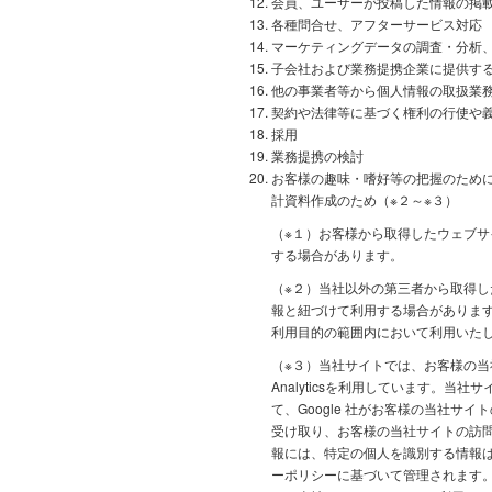
会員、ユーザーが投稿した情報の掲
各種問合せ、アフターサービス対応
マーケティングデータの調査・分析
子会社および業務提携企業に提供す
他の事業者等から個人情報の取扱業
契約や法律等に基づく権利の行使や
採用
業務提携の検討
お客様の趣味・嗜好等の把握のため
計資料作成のため（※２～※３）
（※１）お客様から取得したウェブ
する場合があります。
（※２）当社以外の第三者から取得
報と紐づけて利用する場合がありま
利用目的の範囲内において利用いた
（※３）当社サイトでは、お客様の当社
Analyticsを利用しています。当社サ
て、Google 社がお客様の当社サ
受け取り、お客様の当社サイトの訪問状況
報には、特定の個人を識別する情報は
ーポリシーに基づいて管理されます。お客