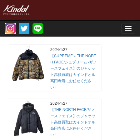
Toggle
naviga
2024/1/27
【SUPREME × THE NORT
H FACE/シュプリーム×ザノ
ースフェイス】のジャケッ
ト高価買取はカインドオル
高円寺店にお任せくださ
い！
2024/1/27
【THE NORTH FACE/ザノ
ースフェイス】のジャケッ
ト高価買取はカインドオル
高円寺店にお任せくださ
い！