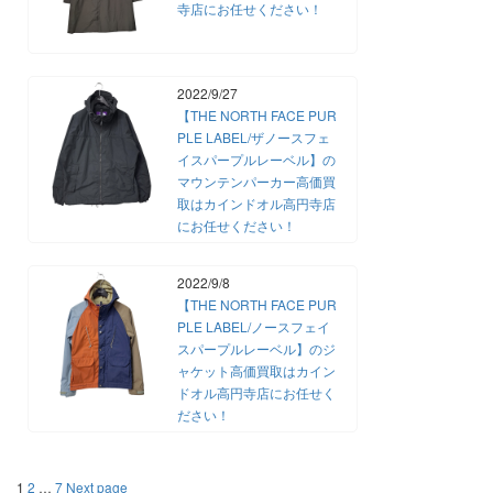
寺店にお任せください！
2022/9/27
【THE NORTH FACE PUR
PLE LABEL/ザノースフェ
イスパープルレーベル】の
マウンテンパーカー高価買
取はカインドオル高円寺店
にお任せください！
2022/9/8
【THE NORTH FACE PUR
PLE LABEL/ノースフェイ
スパープルレーベル】のジ
ャケット高価買取はカイン
ドオル高円寺店にお任せく
ださい！
投
Page
Page
Page
1
2
…
7
Next page