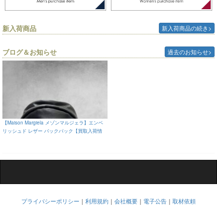
新入荷商品
新入荷商品の続き>
ブログ＆お知らせ
過去のお知らせ>
【Maison Margiela メゾンマルジェラ】エンベ
リッシュド レザー バックパック【買取入荷情
報】
プライバシーポリシー
｜
利用規約
｜
会社概要
｜
電子公告
｜
取材依頼