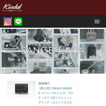
Toggle
naviga
2026/8/7
【新入荷】Maison Margiel
a（メゾンマルジェラ） 4ス
テッチ三つ折りウォレット
ブラック｜カインドオル三