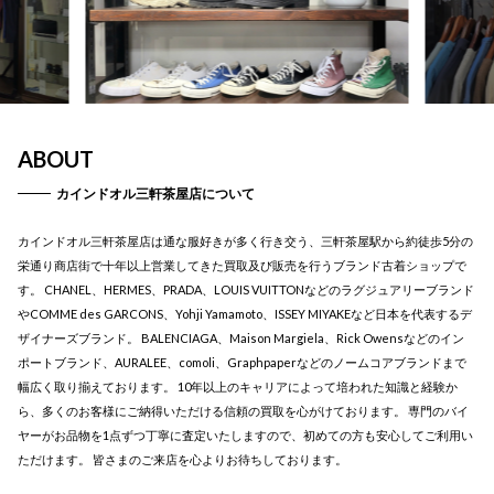
ABOUT
カインドオル三軒茶屋店について
カインドオル三軒茶屋店は通な服好きが多く行き交う、三軒茶屋駅から約徒歩5分の
栄通り商店街で十年以上営業してきた買取及び販売を行うブランド古着ショップで
す。 CHANEL、HERMES、PRADA、LOUIS VUITTONなどのラグジュアリーブランド
やCOMME des GARCONS、Yohji Yamamoto、ISSEY MIYAKEなど日本を代表するデ
ザイナーズブランド。 BALENCIAGA、Maison Margiela、Rick Owensなどのイン
ポートブランド、AURALEE、comoli、Graphpaperなどのノームコアブランドまで
幅広く取り揃えております。 10年以上のキャリアによって培われた知識と経験か
ら、多くのお客様にご納得いただける信頼の買取を心がけております。 専門のバイ
ヤーがお品物を1点ずつ丁寧に査定いたしますので、初めての方も安心してご利用い
ただけます。 皆さまのご来店を心よりお待ちしております。