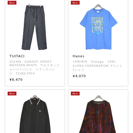
TUITACI
Hanes
2024SS GARAXY JERSEY
1990年代 Vintage 1992
WESTERN PANTS ウエスタンジ
SUPRA CORPORATION プリント
ャージーパンツ トラックパン
Tシャツ
ツ T24SS-PT04
¥4,070
¥8,470