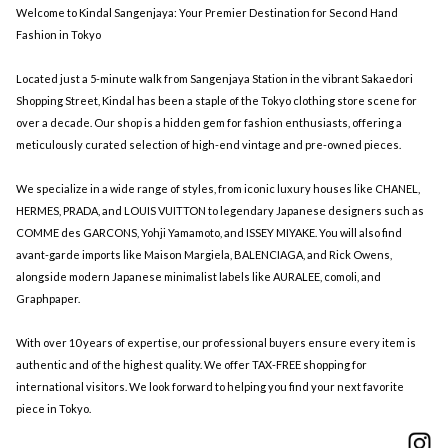
Welcome to Kindal Sangenjaya: Your Premier Destination for Second Hand
Fashion in Tokyo
Located just a 5-minute walk from Sangenjaya Station in the vibrant Sakaedori
Shopping Street, Kindal has been a staple of the Tokyo clothing store scene for
over a decade. Our shop is a hidden gem for fashion enthusiasts, offering a
meticulously curated selection of high-end vintage and pre-owned pieces.
We specialize in a wide range of styles, from iconic luxury houses like CHANEL,
HERMES, PRADA, and LOUIS VUITTON to legendary Japanese designers such as
COMME des GARCONS, Yohji Yamamoto, and ISSEY MIYAKE. You will also find
avant-garde imports like Maison Margiela, BALENCIAGA, and Rick Owens,
alongside modern Japanese minimalist labels like AURALEE, comoli, and
Graphpaper.
With over 10 years of expertise, our professional buyers ensure every item is
authentic and of the highest quality. We offer TAX-FREE shopping for
international visitors. We look forward to helping you find your next favorite
piece in Tokyo.