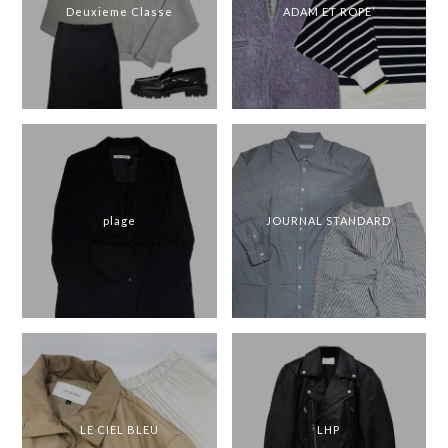
Deuxieme Classe
ADAM ET ROPE’
plage
JOURNAL STANDARD
LE CIEL BLEU
LHP