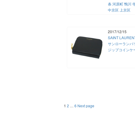
条 河原町 鴨川 
中京区 上京区
2017/12/15
SAINT LAURE
サンローランパ
ジップコイン
投
Page
Page
Page
1
2
…
6
Next page
稿
ナ
ビ
ゲ