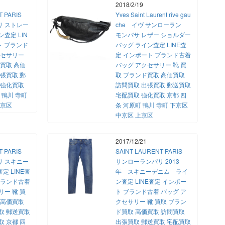
2018/2/19
NT PARIS
Yves Saint Laurent rive gau
リ ストレー
che イヴ サンローラン
査定 LIN
モンバサ レザー ショルダー
ト ブランド
バッグ ライン査定 LINE査
クセサリー
定 インポート ブランド古着
ド買取 高価
バッグ アクセサリー 靴 買
出張買取 郵
取 ブランド買取 高価買取
 強化買取
訪問買取 出張買取 郵送買取
 鴨川 寺町
宅配買取 強化買取 京都 四
上京区
条 河原町 鴨川 寺町 下京区
中京区 上京区
2017/12/21
NT PARIS
SAINT LAURENT PARIS
リ スキニー
サンローランパリ 2013
 LINE査
年 スキニーデニム ライ
ブランド古着
ン査定 LINE査定 インポー
リー 靴 買
ト ブランド古着 バッグ ア
 高価買取
クセサリー 靴 買取 ブラン
取 郵送買取
ド買取 高価買取 訪問買取
取 京都 四
出張買取 郵送買取 宅配買取