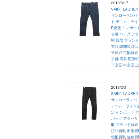
2018/3/17
SAINT LAURE
サンローランパ
ト デニム ライン
E査定 インポー
古着 バッグ ア
靴 買取 ブラン
買取 訪問買取 
送買取 宅配買取
京都 四条 河原町
下京区 中京区 
2018/2/3
SAINT LAURE
サンローランパ
デニム ライン査定
定 インポート 
バッグ アクセサ
取 ブランド買取
訪問買取 出張買
宅配買取 強化買