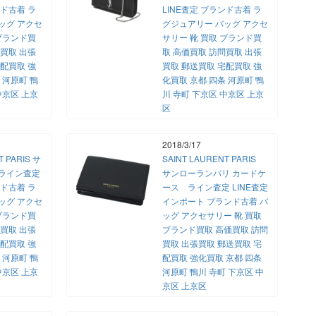
ンド古着 ラ
LINE査定 ブランド古着 ラ
ッグ アクセ
グジュアリー バッグ アクセ
 ブランド買
サリー 靴 買取 ブランド買
問買取 出張
取 高価買取 訪問買取 出張
宅配買取 強
買取 郵送買取 宅配買取 強
 河原町 鴨
化買取 京都 四条 河原町 鴨
中京区 上京
川 寺町 下京区 中京区 上京
区
2018/3/17
T PARIS サ
SAINT LAURENT PARIS
 ライン査定
サンローランパリ カードケ
ンド古着 ラ
ース ライン査定 LINE査定
ッグ アクセ
インポート ブランド古着 バ
 ブランド買
ッグ アクセサリー 靴 買取
問買取 出張
ブランド買取 高価買取 訪問
宅配買取 強
買取 出張買取 郵送買取 宅
 河原町 鴨
配買取 強化買取 京都 四条
中京区 上京
河原町 鴨川 寺町 下京区 中
京区 上京区