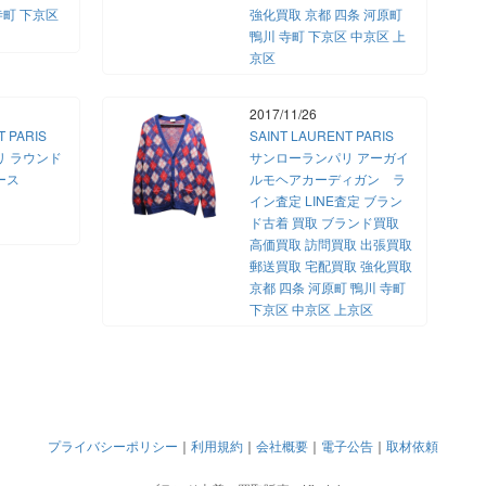
寺町 下京区
強化買取 京都 四条 河原町
鴨川 寺町 下京区 中京区 上
京区
2017/11/26
NT PARIS
SAINT LAURENT PARIS
リ ラウンド
サンローランパリ アーガイ
ケース
ルモヘアカーディガン ラ
イン査定 LINE査定 ブラン
ド古着 買取 ブランド買取
高価買取 訪問買取 出張買取
郵送買取 宅配買取 強化買取
京都 四条 河原町 鴨川 寺町
下京区 中京区 上京区
プライバシーポリシー
｜
利用規約
｜
会社概要
｜
電子公告
｜
取材依頼