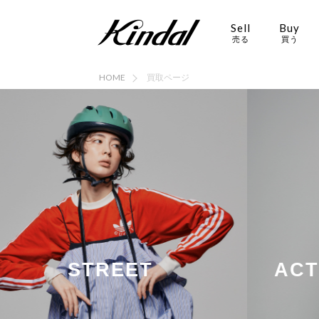
Sell
Buy
売る
買う
HOME
買取ページ
ブランド古着買取 | 服・時計・バッグ・靴
STREET
ACTI