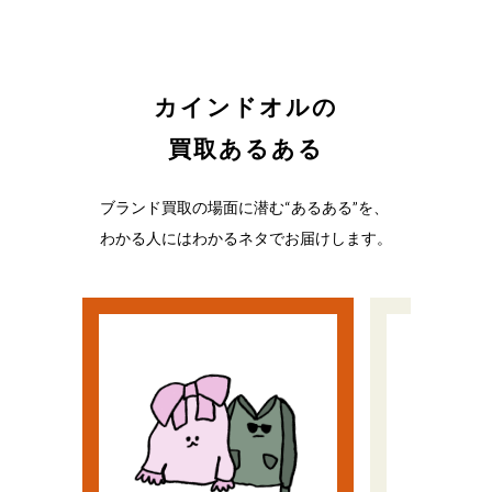
カインドオルの
買取あるある
ブランド買取の場面に潜む“あるある”を、
わかる人にはわかるネタでお届けします。
い
う
流行遅れだと思ってた
ノリで
ど、