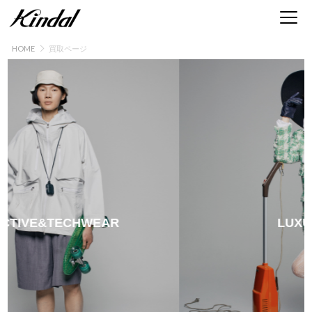
HOME
買取ページ
ブランド古着買取 | 服・時計・バッグ・靴・アクセ
IVE&TECHWEAR
LUXURY