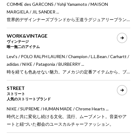
COMME des GARCONS / Yohji Yamamoto / MAISON
MARGIELA / JIL SANDER ...
世界的デザインナーズブランドから王道ラグジュアリーブラン
ドのプレタポルテをはじめ、最高級の品質、最先端のファッシ
ョンを牽引する現代ファッションのハイエンドブランド。
WORK&VINTAGE
ヴィンテージ
唯一無二のアイテム
Levi's / POLO RALPH LAUREN / Champion / L.L.Bean / Carhartt /
adidas / NIKE / Patagonia / BURBERRY ...
時を経ても色あせない魅力。アメカジの定番アイテムから、ブ
ランドアーカイブ、ラグジュアリーブランドまで、唯一無二の
ヴィンテージアイテム。
STREET
ストリート
人気のストリートブランド
NIKE / SUPREME / HUMAN MADE / Chrome Hearts ...
時代と共に変化し続ける文化、流行、ムーブメント。音楽やア
ートと紐づいた都会のユースカルチャーファッション。