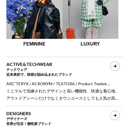
FEMININE
LUXURY
ACTIVE&TECHWEAR
テックウェア
近未来的で、技術が詰め込まれたブランド
ARC'TERYX / ACRONYM / TEATORA / Product Twelve ...
ミニマルで洗練されたデザインと高い機能性、快適な着心地。
アウトドアシーンだけでなくタウンユースとしても人気が高
く、環境負荷の少ない素材やリサイクル素材でサステナビリテ
ィも実現する現代的ファッション。
DESIGNERS
デザイナーズ
世界が注目！個性派ブランド