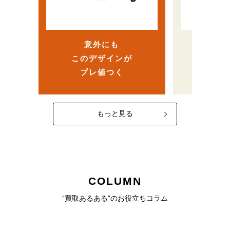
ら、
…
ヴィンテージ人気で高
まさか
額査定！？
意外にも
売
このデザインが
なかっ
プレ値つく
一
もっと見る
COLUMN
”買取あるある”のお役立ちコラム