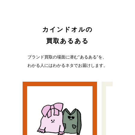
カインドオルの
買取あるある
ブランド買取の場面に潜む“あるある”を、
わかる人にはわかるネタでお届けします。
い
う
流行遅れだと思ってた
ノリで
ど、