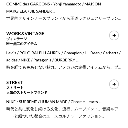
COMME des GARCONS / Yohji Yamamoto / MAISON
MARGIELA / JIL SANDER ...
世界的デザインナーズブランドから王道ラグジュアリーブラン
ドのプレタポルテをはじめ、最高級の品質、最先端のファッシ
ョンを牽引する現代ファッションのハイエンドブランド。
WORK&VINTAGE
ヴィンテージ
唯一無二のアイテム
Levi's / POLO RALPH LAUREN / Champion / L.L.Bean / Carhartt /
adidas / NIKE / Patagonia / BURBERRY ...
時を経ても色あせない魅力。アメカジの定番アイテムから、ブ
ランドアーカイブ、ラグジュアリーブランドまで、唯一無二の
ヴィンテージアイテム。
STREET
ストリート
人気のストリートブランド
NIKE / SUPREME / HUMAN MADE / Chrome Hearts ...
時代と共に変化し続ける文化、流行、ムーブメント。音楽やア
ートと紐づいた都会のユースカルチャーファッション。