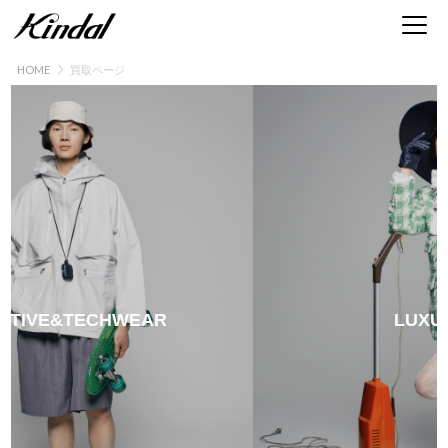
HOME
買取ページ
ブランド古着買取 | 服・時計・バッグ・靴・アクセ
IVE&TECHWEAR
LUXURY