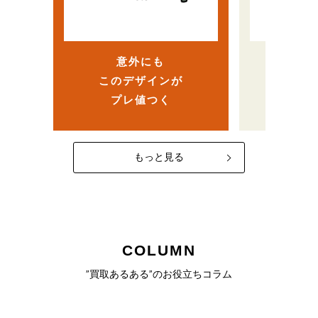
ら、
…
ヴィンテージ人気で高
まさか
額査定！？
意外にも
売
このデザインが
なかっ
プレ値つく
一
もっと見る
COLUMN
”買取あるある”のお役立ちコラム