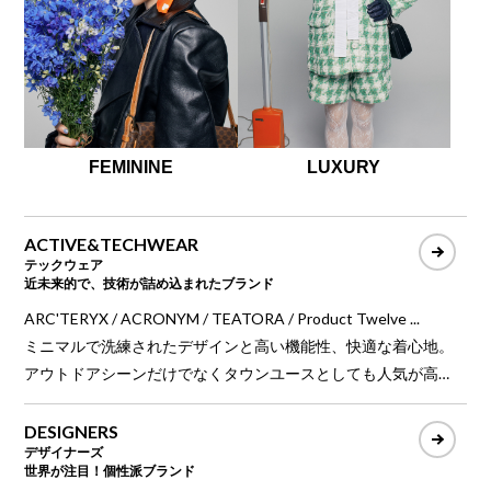
FEMININE
LUXURY
ACTIVE&TECHWEAR
テックウェア
近未来的で、技術が詰め込まれたブランド
ARC'TERYX / ACRONYM / TEATORA / Product Twelve ...
ミニマルで洗練されたデザインと高い機能性、快適な着心地。
アウトドアシーンだけでなくタウンユースとしても人気が高
く、環境負荷の少ない素材やリサイクル素材でサステナビリテ
ィも実現する現代的ファッション。
DESIGNERS
デザイナーズ
世界が注目！個性派ブランド