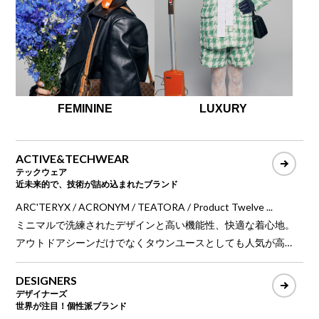
FEMININE
LUXURY
ACTIVE&TECHWEAR
テックウェア
近未来的で、技術が詰め込まれたブランド
ARC'TERYX / ACRONYM / TEATORA / Product Twelve ...
ミニマルで洗練されたデザインと高い機能性、快適な着心地。
アウトドアシーンだけでなくタウンユースとしても人気が高
く、環境負荷の少ない素材やリサイクル素材でサステナビリテ
ィも実現する現代的ファッション。
DESIGNERS
デザイナーズ
世界が注目！個性派ブランド