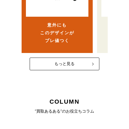
ら、
…
ヴィンテージ人気で高
まさか
額査定！？
意外にも
売
このデザインが
なかっ
プレ値つく
一
もっと見る
COLUMN
”買取あるある”のお役立ちコラム