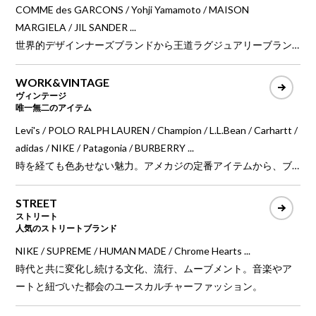
COMME des GARCONS / Yohji Yamamoto / MAISON
MARGIELA / JIL SANDER ...
世界的デザインナーズブランドから王道ラグジュアリーブラン
ドのプレタポルテをはじめ、最高級の品質、最先端のファッシ
ョンを牽引する現代ファッションのハイエンドブランド。
WORK&VINTAGE
ヴィンテージ
唯一無二のアイテム
Levi's / POLO RALPH LAUREN / Champion / L.L.Bean / Carhartt /
adidas / NIKE / Patagonia / BURBERRY ...
時を経ても色あせない魅力。アメカジの定番アイテムから、ブ
ランドアーカイブ、ラグジュアリーブランドまで、唯一無二の
ヴィンテージアイテム。
STREET
ストリート
人気のストリートブランド
NIKE / SUPREME / HUMAN MADE / Chrome Hearts ...
時代と共に変化し続ける文化、流行、ムーブメント。音楽やア
ートと紐づいた都会のユースカルチャーファッション。