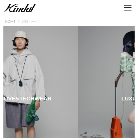
HOME
買取ページ
ブランド古着買取 | 服・時計・バッグ・靴・アクセ
IVE&TECHWEAR
LUXURY