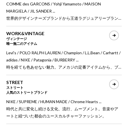
COMME des GARCONS / Yohji Yamamoto / MAISON
MARGIELA / JIL SANDER ...
世界的デザインナーズブランドから王道ラグジュアリーブラン
ドのプレタポルテをはじめ、最高級の品質、最先端のファッシ
ョンを牽引する現代ファッションのハイエンドブランド。
WORK&VINTAGE
ヴィンテージ
唯一無二のアイテム
Levi's / POLO RALPH LAUREN / Champion / L.L.Bean / Carhartt /
adidas / NIKE / Patagonia / BURBERRY ...
時を経ても色あせない魅力。アメカジの定番アイテムから、ブ
ランドアーカイブ、ラグジュアリーブランドまで、唯一無二の
ヴィンテージアイテム。
STREET
ストリート
人気のストリートブランド
NIKE / SUPREME / HUMAN MADE / Chrome Hearts ...
時代と共に変化し続ける文化、流行、ムーブメント。音楽やア
ートと紐づいた都会のユースカルチャーファッション。