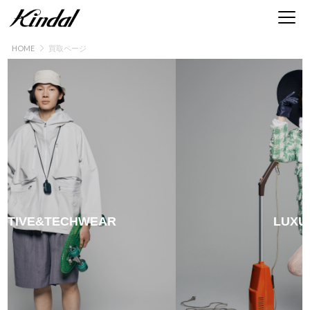
HOME
買取ページ
ブランド古着買取 | 服・時計・バッグ・靴・アクセ
IVE&TECHWEAR
LUXURY