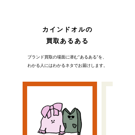
カインドオルの
買取あるある
ブランド買取の場面に潜む“あるある”を、
わかる人にはわかるネタでお届けします。
い
う
流行遅れだと思ってた
ノリで
ど、