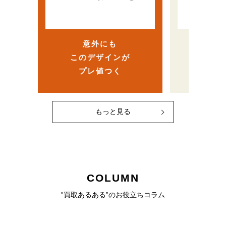
ら、
…
ヴィンテージ人気で高
まさか
額査定！？
意外にも
売
このデザインが
なかっ
プレ値つく
一
もっと見る
COLUMN
”買取あるある”のお役立ちコラム