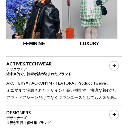
FEMININE
LUXURY
ACTIVE&TECHWEAR
テックウェア
近未来的で、技術が詰め込まれたブランド
ARC'TERYX / ACRONYM / TEATORA / Product Twelve ...
ミニマルで洗練されたデザインと高い機能性、快適な着心地。
アウトドアシーンだけでなくタウンユースとしても人気が高
く、環境負荷の少ない素材やリサイクル素材でサステナビリテ
ィも実現する現代的ファッション。
DESIGNERS
デザイナーズ
世界が注目！個性派ブランド