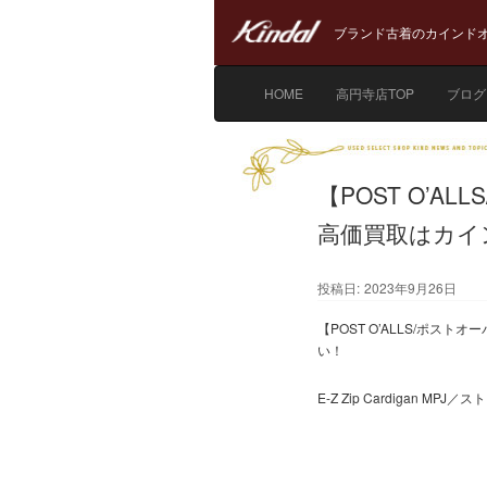
ブランド古着のカインドオ
HOME
高円寺店TOP
ブログ
【POST O’
高価買取はカイ
投稿日:
2023年9月26日
【POST O’ALLS/ポ
い！
E-Z Zip Cardigan