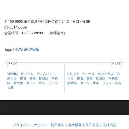
〒166-0003 東京都杉並区高円寺南4-24-2 春口ビル3F
03-3314-5589
営業時間 12:00～20:00 （水曜定休）
Tags:
THOM BROWNE
PREV
NEXT
VISVIM ビズビム デニムパンツ
CELINE セリーヌ サングラス 高
高円寺 古着 買取 杉並区 中央
円寺 古着 買取 杉並区 中央線
線 総武線 カインドオル ブランド
総武線 カインドオル ブランド古着
古着
プライバシーポリシー
｜
利用規約
｜
会社概要
｜
電子公告
｜
取材依頼