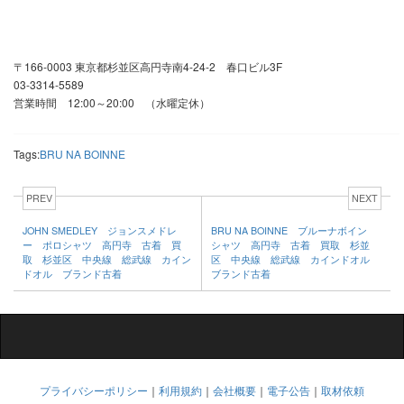
〒166-0003 東京都杉並区高円寺南4-24-2 春口ビル3F
03-3314-5589
営業時間 12:00～20:00 （水曜定休）
Tags:
BRU NA BOINNE
PREV
NEXT
JOHN SMEDLEY ジョンスメドレ
BRU NA BOINNE ブルーナボイン
ー ポロシャツ 高円寺 古着 買
シャツ 高円寺 古着 買取 杉並
取 杉並区 中央線 総武線 カイン
区 中央線 総武線 カインドオル
ドオル ブランド古着
ブランド古着
プライバシーポリシー
｜
利用規約
｜
会社概要
｜
電子公告
｜
取材依頼