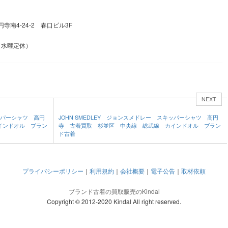
円寺南4-24-2 春口ビル3F
 （水曜定休）
NEXT
キッパーシャツ 高円
JOHN SMEDLEY ジョンスメドレー スキッパーシャツ 高円
インドオル ブラン
寺 古着買取 杉並区 中央線 総武線 カインドオル ブラン
ド古着
プライバシーポリシー
｜
利用規約
｜
会社概要
｜
電子公告
｜
取材依頼
ブランド古着の買取販売のKindal
Copyright © 2012-2020 Kindal All right reserved.