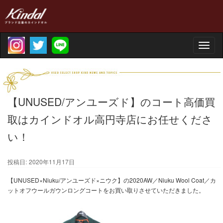
Toggle
naviga
【UNUSED/アンユーズド】のコート高価買
取はカインドオル高円寺店にお任せくださ
い！
投稿日:
2020年11月17日
【UNUSED×Niuku/アンユーズド×ニウク】の2020AW／Niuku Wool Coat／カ
ットオフウールガウンロングコートをお買い取りさせていただきました。