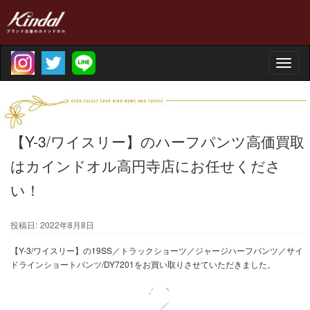
Toggle
naviga
【Y-3/ワイスリー】のハーフパンツ高価買取
はカインドオル高円寺店にお任せくださ
い！
投稿日:
2022年8月8日
【Y-3/ワイスリー】の19SS／トラックショーツ／ジャージハーフパンツ／サイ
ドラインショートパンツ/DY7201をお買い取りさせていただきました。