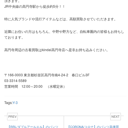
頂きます。
JR中央線の高円寺駅から徒歩約5分！！
特に人気ブランドや流行アイテムなどは、高額買取させていただきます。
近隣にお住いの方はもちろん、中野や野方など、自転車圏内の皆様もお待ちし
ております。
高円寺周辺の古着買取はkindal高円寺店へ是非お持ち込みください。
〒166-0003 東京都杉並区高円寺南4-24-2 春口ビル3F
03-3314-5589
営業時間 12:00～20:00 （水曜定休）
Tags:
Y-3
PREV
NEXT
【RRL/ダブルアールエル】のパンツ
【CORONA/コロナ】のパンツ高価買