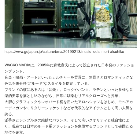
https://www.gqjapan.jp/culture/bma/20190213/music-tools-mori-atsuhiko
WACKO MARIA
は、2005年に
森敦彦氏
によって設立された日本発のファッショ
ンブランド。
音楽・映画・アートといったカルチャーを背景に、無骨さとロマンティックな
色気を併せ持つ“ルード”なスタイルを提案している。
ブランドの核にあるのは「音楽」。ロックやパンク、ラテンといった多様な音
楽的要素を落とし込みながら、日常に馴染むリアルクローズへと昇華。
大胆なグラフィックやレオパード柄を用いたアロハシャツをはじめ、モヘアカ
ーディガンやミリタリージャケットなどが代表的なアイテムとして高い人気を
誇る。
派手さとシンプルさの絶妙なバランス、そして高いクオリティと独自性によ
り、現在では日本のルード系ファッションを象徴するブランドとして確固たる
地位を確立。