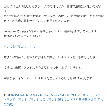
三宿,二子玉川,駒沢,たまプラーザ,溝の口などの田園都市沿線にお住いのお客
様、
また中目黒などの東急東横線、世田谷などの世田谷線沿線にお住いのお客様は
ぜひ一度当店の買取サービスをご利用くださいませ。
Instagramでは商品の詳細やお得なキャンペーン情報も発信しております。
ぜひのぞいてみてください！
インスタグラムはこちら
ぜひこの機会に、お近くにお越しの際は三軒茶屋店へお立ち寄りください。
皆様のご来店、アクセスを心よりお待ち申し上げております。
今後ともカインドオル三軒茶屋店をどうぞよろしくお願いいたします。
Tags:
56 TATTOO STUDIO
VINTAGE
WACKO MARIA
カインドオル
ストリート
ブランド
ブランド
ブランド古着
ブランド買取
ワコマリア
三軒茶屋
古着
新入
荷
買取