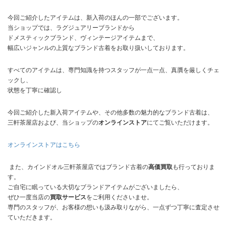
今回ご紹介したアイテムは、新入荷のほんの一部でございます。
当ショップでは、ラグジュアリーブランドから
ドメスティックブランド、ヴィンテージアイテムまで、
幅広いジャンルの上質なブランド古着をお取り扱いしております。
すべてのアイテムは、専門知識を持つスタッフが一点一点、真贋を厳しくチェ
ックし、
状態を丁寧に確認し
今回ご紹介した新入荷アイテムや、その他多数の魅力的なブランド古着は、
三軒茶屋店および、当ショップの
オンラインストア
にてご覧いただけます。
オンラインストアはこちら
また、カインドオル三軒茶屋店ではブランド古着の
高価買取
も行っておりま
す。
ご自宅に眠っている大切なブランドアイテムがございましたら、
ぜひ一度当店の
買取サービス
をご利用くださいませ。
専門のスタッフが、お客様の想いも汲み取りながら、一点ずつ丁寧に査定させ
ていただきます。