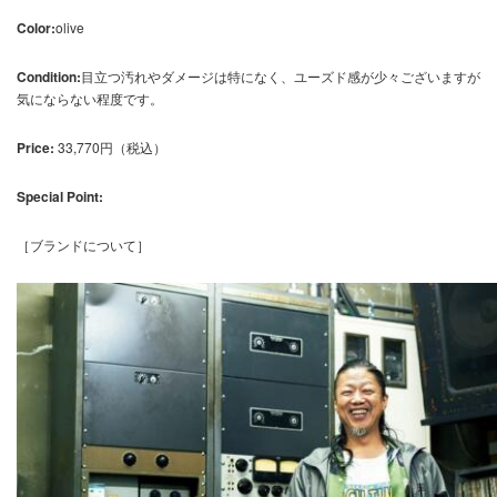
Color:
olive
Condition:
目立つ汚れやダメージは特になく、ユーズド感が少々ございますが
気にならない程度です。
Price:
33,770円（税込）
Special Point:
［ブランドについて］