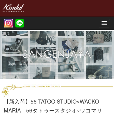
Toggle
naviga
【新入荷】56 TATOO STUDIO×WACKO
MARIA 56タトゥースタジオ×ワコマリ