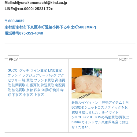
Mail:shijyonakanomachi@kind.co.jp
LINE:@xat.0000125231.72x
〒600-8032
京都府京都市下京区寺町通綾小路下る中之町580 [
MAP
]
電話番号075-353-4040
PREV
NEXT
GUCCI グッチ ライン査定 LINE査定
ブランド ラグジュアリー バッグ アク
セサリー 靴 買取 ブランド買取 高価買
取 訪問買取 出張買取 郵送買取 宅配買
取 強化買取 京都 四条 河原町 鴨川 寺
町 下京区 中京区 上京区
最新ルイヴィトン！完売アイテム！Ｍ
80502ポシェットコスメティックをお
買取り致しました。ルイヴィト
ン/LOUIS VUITTONの高価買取/買取は
Kindal/カインドオル京都四条店にお任
せください。