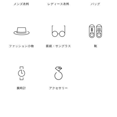
メンズ衣料
レディース衣料
バッグ
2026年7月買取
カインドオル心斎橋アメリカ村店でアーペ
ーセー 半袖Tシャツ 25082197261を買取致
しました。
ファッション小物
眼鏡・サングラス
靴
2026年7月買取
カインドオル心斎橋アメリカ村店でアーペ
ーセー 半袖Tシャツ 24236198001を買取致
しました。
腕時計
アクセサリー
1 / 3
次のページ