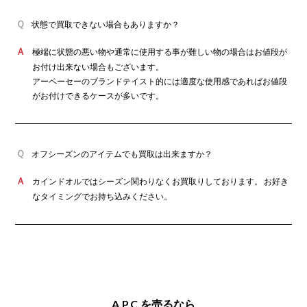
カインドオル梅田クロス茶屋町店でアーペ
ーセー デニムパンツを買取致しました。
状態で買取できない場合もありますか？
極端に状態の悪い物や通常に使用する事が難しい物の場合はお値段が
お付け出来ない場合もございます。
アーペーセーのブランドテイスト的には適度な使用感であればお値段
がお付けできるケースが多いです。
2026年7月買取
カインドオル自由が丘店でアーペーセー
demi-lune ショルダーバッグを買取致しま
した。
オフシーズンのアイテムでも買取は出来ますか？
カインドオルではシーズン関わりなくお買取りしております。 お好き
なタイミングでお持ち込みください。
2026年7月買取
カインドオル明石店でアーペーセー スウェ
ットを買取致しました。
A.P.C.を売るなら