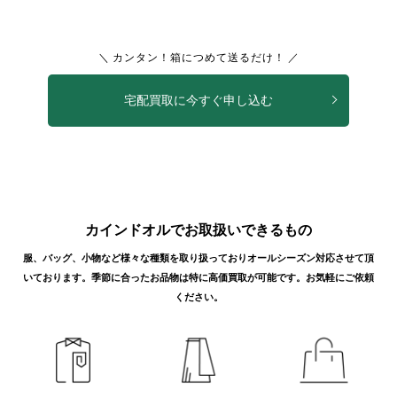
カインドオル四ツ橋北堀江店でアーペーセ
ー Tシャツ 4114323を買取致しました。
＼ カンタン！箱につめて送るだけ！ ／
宅配買取に今すぐ申し込む
2026年7月買取
カインドオル原宿店でアーペーセー パンツ
を買取致しました。
カインドオルでお取扱いできるもの
服、バッグ、小物など様々な種類を取り扱っておりオールシーズン対応させて頂
いております。
季節に合ったお品物は特に高価買取が可能です。お気軽にご依頼
ください。
2026年7月買取
カインドオル自由が丘店でアーペーセー
JEAN ELISABETH デニムパンツを買取致し
ました。