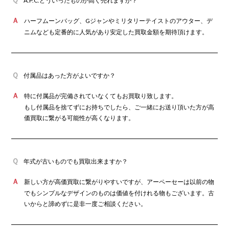
A.P.C.どういったものが高く売れますか？
は斬新なデザインと複雑なディティールが有名な日本のブランド
「sacai」とコラボしさらに国内での注目度を高めています。 2006
ハーフムーンバッグ、Gジャンやミリタリーテイストのアウター、デ
年、A.P.C. Japan 株式会社を設立。2010年、マリメッコ
ニムなども定番的に人気があり安定した買取金額を期待頂けます。
(marimekko)やイルビゾンテ(IL BISONTE)などのブランドを展開
2026年7月買取
するルックグループが、A.P.Cの全株式を取得しました。
カインドオル神戸店でアーペーセー ボンバ
ージャケット 23213-1-36701を買取致しま
した。
その後A.P.Cは順調に店舗数を増やし、パリ・ニューヨーク・ロサ
付属品はあった方がよいですか？
ンゼルス・ロンドン・シドニー・香港・北京・東京など全世界に展
開しています。 シンプルかつ上品なファッションでありながらこだ
特に付属品が完備されていなくてもお買取り致します。
わりがあって自分らしさを表現したい方にはとっておきのブランド
もし付属品を捨てずにお持ちでしたら、ご一緒にお送り頂いた方が高
「A.P.C.」。ブランドの価値が衰えることはありません。
価買取に繋がる可能性が高くなります。
2026年7月買取
カインドオル新宿店でアーペーセー カーデ
ィガン 4114423を買取致しました。
年式が古いものでも買取出来ますか？
新しい方が高価買取に繋がりやすいですが、アーペーセーは以前の物
でもシンプルなデザインのものは価値を付けれる物もございます。古
いからと諦めずに是非一度ご相談ください。
2026年7月買取