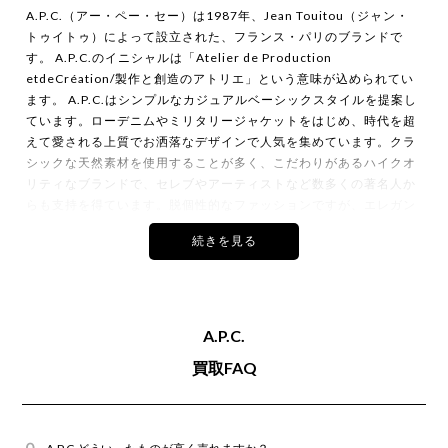
カインドオル三軒茶屋店でアーペーセー
A.P.C.（アー・ペー・セー）は1987年、Jean Touitou（ジャン・
PETIT STANDARD JEAN DROIT ETROIT デ
トゥイトゥ）によって設立された、フランス・パリのブランドで
ニムパンツを買取致しました。
す。 A.P.C.のイニシャルは「Atelier de Production
etdeCréation/製作と創造のアトリエ」という意味が込められてい
ます。 A.P.C.はシンプルなカジュアルベーシックスタイルを提案し
ています。ローデニムやミリタリージャケットをはじめ、時代を超
えて愛される上質でお洒落なデザインで人気を集めています。クラ
シックな天然素材を使用することが多く、こだわりがあるハイクオ
2026年7月買取
リティなブランドで、セレブやアーティストなど数多くの著名人か
カインドオル三軒茶屋店でアーペーセー
PETIT STANDARD JEAN DROIT ETROIT デ
らも支持を得ています。脱個性的なファッションですが、エレガン
ニムパンツを買取致しました。
ト・カジュアルで着る人自身の個性や魅力を引き出すことができる
のが特徴です。
A.P.C.のデザイナー、ジャン・トゥイトゥ(Jean Touitou)は1977
年、パリのケンゾー（KENZO）に入社しました。そしてアニエス
ベー（agnès b.）でキャリアを積みました。1983年、ケンゾー入江
A.P.C.
2026年7月買取
末男と「IRIE(イリエ)」をスタート。1987年、アーペーセー
カインドオル神戸店でアーペーセー
買取FAQ
（A.P.C.）をパリでスタートしました。 1991年には国外初の店舗
RELAXED ジーンズ デニムパンツ 24242-1-
を東京 代官山にオープン。A.P.Cは日本と馴染みが深くブランドの
61312を買取致しました。
代表アイテムであるジーンズはジャン・トゥイトゥが厳選し、クオ
リティの高い日本製のデニム生地を採用しています。また、近年で