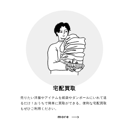
経年変化があっても高価買取！
オールデンの真骨頂とも言われるのがエイジングの美しさ。コードバ
ンは手間隙かけて手入れをすることで革皮の表情が変化し、より味わ
宅配買取
い深い一 足に仕上がります。なかには新品よりもエイジングの美し
い一足を求める方もおり中古でも高価買取が可能となります。
売りたい洋服やアイテムを紙袋やダンボールにいれて送
るだけ！おうちで簡単に買取ができる。便利な宅配買取
もぜひご利用ください。
more