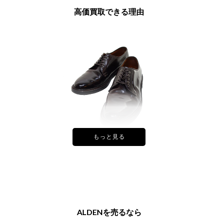
高価買取できる理由
不朽の名作「990」高価買取！
ALDEN史上最も売れた名靴として称される外羽根プレーントゥの
「990」 990は快適な履き心地に加え、動物革皮のなかでも特に高級
品とされるコードバンの一枚革を使用した贅沢な一足。相場が安定し
た定番モデル、人気モデル高く買います。
ALDENを売るなら