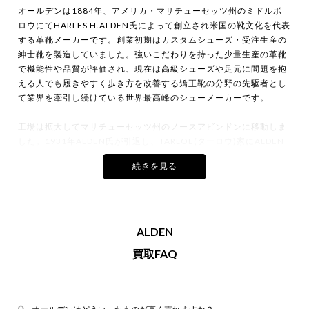
カインドオル京都店でオールデン 961 レザ
オールデンは1884年、アメリカ・マサチューセッツ州のミドルボ
ーシューズを買取致しました。
ロウにてHARLES H.ALDEN氏によって創立され米国の靴文化を代表
する革靴メーカーです。創業初期はカスタムシューズ・受注生産の
紳士靴を製造していました。強いこだわりを持った少量生産の革靴
で機能性や品質が評価され、現在は高級シューズや足元に問題を抱
える人でも履きやすく歩き方を改善する矯正靴の分野の先駆者とし
て業界を牽引し続けている世界最高峰のシューメーカーです。
2026年6月買取
工場は拡大してマサチューセッツ州のノースアビンドンに移動しま
カインドオルフレスポ東大阪店でオールデ
ン オールデンチャッカブーツダークブラウ
した。1931年ALDEN氏が引退し、TARLOE(ターロウ)家にALDEN
ンスエード デザートブーツ 1311を買取致
のブランドが受け継がれました。1931年、工場はマサチューセッ
しました。
ツ州のブロックトンに移動。1970年、現在も靴の生産を続けてい
るマサチューセッツ州のミドルボロウに近代的工場が建設されまし
た。ALDENは、TARLOW家が4代にわたってブランドを守っている
歴史あるブランドです。ALDENの革靴は部品が多く、作業工程も複
雑なグッドイヤーウェルト製法が用いられます。1足の製造日数は3
ALDEN
2026年6月買取
週間かかり、その分重量のあるしっかりとした靴が出来上がりま
カインドオル新宿店でオールデン 662 タッ
買取FAQ
す。
セルローファーを買取致しました。
シェルコードバン、ベジタン、アニリン仕上げのカーフ(子牛の革)
など、高品質の素材と使用しています。オールデンの靴に多くのモ