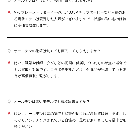
オールデンはどういったものが高く売れますか？
デルに使用されている「コードバン」は農耕用馬の臀部から採れる
貴重な素材で、足によく馴染んで履けば履くほど、磨けば磨くほど
990 プレーントゥダービーや、54331 V チップダービーなど人気のあ
ツヤと深みが出るのが特徴です。また、土踏まずにアーチがありほ
る定番モデルは安定した人気がございますので、状態の良いものは特
ど良い圧を加える「モディファイドラスト」という長時間の方での
2026年6月買取
に高価買取致します。
疲労軽減に効果的な製法を生み出しました。 代表的なコードバンや
カインドオル京都店でオールデン ローファ
ー 99162を買取致しました。
モディファイドラストの他にも数々のデザインとラストの組み合わ
せのモデルを展開しており自分に合ったモデルを選ぶのも楽しみの
1つです。 熟練の職人技が約200もの作業工程を毎朝レザーの検品
オールデンの靴箱は無くても買取ってもらえますか？
が欠かさず行われます。1つずつ丁寧に作られるオールデンの革靴
は時代を超えて愛される逸品です。
はい。靴箱や靴紐、タグなどの初回に付属していたものが無い場合で
もお買取り対象です。コラボモデルなどは、付属品が完備しているほ
うが高価買取に繋がります。
1 / 1
オールデンは古いモデルでも買取出来ますか？
はい。オールデンは昔の物でも状態が良ければ高価買取致します。し
っかりメンテナンスされている自慢の一足などありましたら是非ご相
談ください。