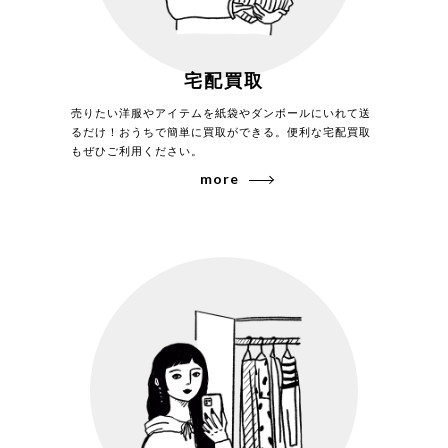
2026年7月買取
カインドオル代官山店でコモリ 26SS シルク
コットンジャケット D01-01022を買取致し
ました。
宅配買取
売りたい洋服やアイテムを紙袋やダンボールにいれて送
るだけ！おうちで簡単に買取ができる。便利な宅配買取
もぜひご利用ください。
more
2026年7月買取
カインドオル代官山店でコモリ 25SS LWコ
ットン裏毛半袖クルー B01-05026を買取致
しました。
2026年7月買取
カインドオル吉祥寺店でコモリ 25SS コモリ
シャツ ブロード生地 ポケット レギュラーカ
ラー 開襟 長袖 シャツを買取致しました。