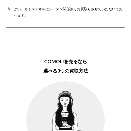
2026年8月買取
カインドオル京都店でコモリ シャツ D01-
はい。カインドオルはシーズン関係無くお買取りさせていただいてお
02018を買取致しました。
ります。
2026年8月買取
カインドオル京都店でコモリ シルクネップ
COMOLIを売るなら
ドローストリングパンツ D01-03008を買取
致しました。
選べる3つの買取方法
2026年7月買取
カインドオル代官山店でコモリ 20SS カシミ
ヤ和紙ストールジャケット R01-01013を買
取致しました。