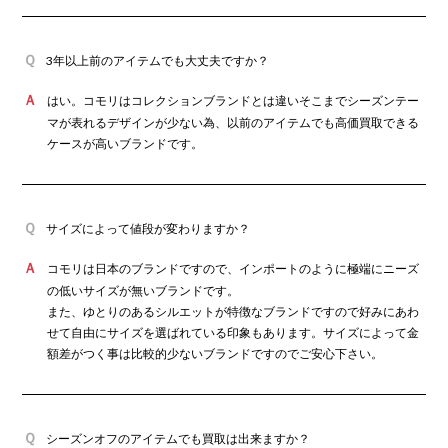
3年以上前のアイテムでも大丈夫ですか？
2026年8月買取
はい。コモリはコレクションブランドとは違いそこまでシーズンテー
カインドオル四ツ橋北堀江店でコモリ タン
マが表れるデザインが少ない為、以前のアイテムでも高価買取できる
クトップ B01-05011を買取致しました。
ケースが高いブランドです。
サイズによって値段が変わりますか？
コモリは日本のブランドですので、インポートのように極端にニーズ
2026年8月買取
の低いサイズが無いブランドです。
カインドオル京都店でコモリ 26SS 長袖カッ
トソー D01-05022を買取致しました。
また、ゆとりのあるシルエットが特徴なブランドですので好みにあわ
せて自由にサイズを選ばれている印象もあります。サイズによって金
額差がつく事は比較的少ないブランドですのでご安心下さい。
シーズンオフのアイテムでも買取は出来ますか？