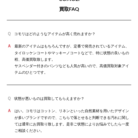
2026年8月買取
ットなど必要な部分に関しては特に補強を強めていたりと、拘りを
カインドオル青山店でコモリ シルクネップ
買取FAQ
持って服を着ているファッション感度の高い方に愛され続けている
ジャージベスト P01-05003を買取致しまし
ブランドです。
た。
コモリはどのようなアイテムが高く売れますか？
最新のアイテムはもちろんですが、定番で発売されているアイテム、
タイロッケンコートやマッキーノコートなどで、特に状態の良いもの
2026年8月買取
程、高価買取致します。
カインドオル和歌山店でコモリ 長袖シャツ
サスペンダー付きのパンツなども人気が高いので、高価買取対象アイ
X01 05016を買取致しました。
テムのひとつです。
状態が悪いものは買取してもらえますか？
はい。コモリはコットン、リネンといった自然素材を用いたデザイン
2026年8月買取
が多いブランドですので、こちらで落とせると判断できる汚れに関し
カインドオル青山店でコモリ デニム5Pパン
ツ C03-03003を買取致しました。
ては通常にお買取り致します。是非ご状態によりお悩みでしたら一度
ご相談ください。