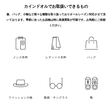
2026年7月買取
カインドオル代官山店でコモリ 25SS オック
カインドオルでお取扱いできるもの
ス1938ジャケット B01-01011を買取致し
ました。
服、バッグ、小物など様々な種類を取り扱っておりオールシーズン対応させて頂
いております。
季節に合ったお品物は特に高価買取が可能です。お気軽にご依頼
ください。
2026年7月買取
カインドオル原宿店でコモリ シルクパイル
ショーツを買取致しました。
メンズ衣料
レディース衣料
バッグ
2026年7月買取
カインドオル京都店でコモリ 半袖シャツ
ファッション小物
眼鏡・サングラス
靴
14S-02004を買取致しました。