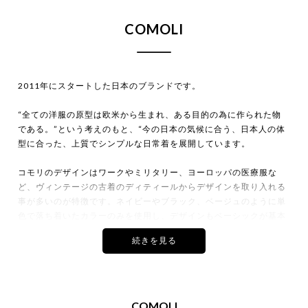
COMOLI
2026年8月買取
カインドオル青山店でコモリ×シセイ レザ
2011年にスタートした日本のブランドです。
ーメッセンジャーバッグを買取致しまし
た。
“全ての洋服の原型は欧米から生まれ、ある目的の為に作られた物
である。”という考えのもと、“今の日本の気候に合う、日本人の体
型に合った、上質でシンプルな日常着を展開しています。
コモリのデザインはワークやミリタリー、ヨーロッパの医療服な
ど、ヴィンテージの古着のディティールからデザインを取り入れる
2026年8月買取
事が多いのが特徴です。ネイビーやブラック、ベージュのように単
カインドオル青山店でコモリ シルクフリー
ス ベスト S03-05008を買取致しました。
色で落ち着いたカラーのみを使用し、デザインもベーシックが基本
ですが、独特なゆとりあるシルエットは、着用して動きが加わる事
で魅力が真に伝わるものとなっています。
コモリの服は、旅に行く際には簡易的に丸めて持ち出せるなど、気
を使った取り扱いは不要で、どこにでも気軽に着ていける服を目指
して作られています。また、長年着られる事も想定しており、ポケ
COMOLI