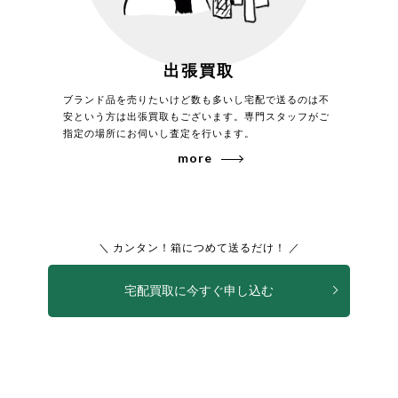
出張買取
2026年7月買取
カインドオル代官山店でコモリ 25SS オック
ブランド品を売りたいけど数も多いし宅配で送るのは不
ス ドローストリングパンツ ドローストリン
安という方は出張買取もございます。専門スタッフがご
グパンツ B01-03010を買取致しました。
指定の場所にお伺いし査定を行います。
more
2026年7月買取
＼ カンタン！箱につめて送るだけ！ ／
カインドオル代官山店でコモリ 25SS オック
ス シャツ 長袖コットンシャツ B01-02013
を買取致しました。
宅配買取に今すぐ申し込む