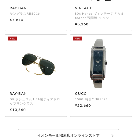
RAY-BAN
VINTAGE
サングラスRB8016
80s Hanes ヴィンテージ F A-8
hornet 戦闘機Tシャツ
¥7,810
¥8,360
RAY-BAN
GUCCI
GP ボシュロム USA製ティアドロ
1500L時計YN09528
ップサングラス
¥22,660
¥10,560
イオンモール橿原店オンラインストア