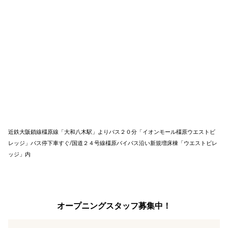
近鉄大阪鎖線橿原線「大和八木駅」よりバス２０分「イオンモール橿原ウエストビ
レッジ」バス停下車すぐ/国道２４号線橿原バイパス沿い新規増床棟「ウエストビレ
ッジ」内
オープニングスタッフ募集中！