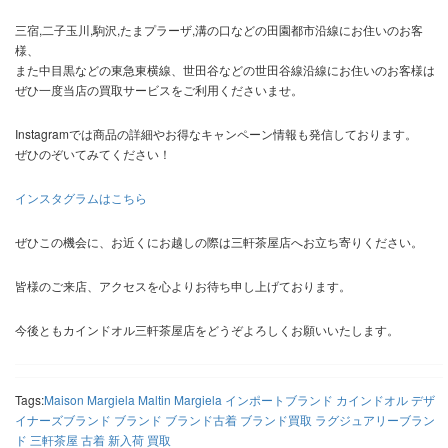
三宿,二子玉川,駒沢,たまプラーザ,溝の口などの田園都市沿線にお住いのお客
様、
また中目黒などの東急東横線、世田谷などの世田谷線沿線にお住いのお客様は
ぜひ一度当店の買取サービスをご利用くださいませ。
Instagramでは商品の詳細やお得なキャンペーン情報も発信しております。
ぜひのぞいてみてください！
インスタグラムはこちら
ぜひこの機会に、お近くにお越しの際は三軒茶屋店へお立ち寄りください。
皆様のご来店、アクセスを心よりお待ち申し上げております。
今後ともカインドオル三軒茶屋店をどうぞよろしくお願いいたします。
Tags:
Maison Margiela
Maltin Margiela
インポートブランド
カインドオル
デザ
イナーズブランド
ブランド
ブランド古着
ブランド買取
ラグジュアリーブラン
ド
三軒茶屋
古着
新入荷
買取