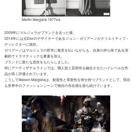
Martin Margiela 1977s/s
2009年にマルジェラがブランドを去った後、
2014年には元Diorのデザイナーであるジョン・ガリアーノがクリエイティブ・
ディレクターに就任。
ガリアーノはマルジェラの哲学に敬意を払いながらも、自身の持ち味である演
劇的でドラマティックな要素を加え、
ブランドに新たな息吹をもたらしました。
特にアーティザナルラインでは、職人技と芸術性を融合させたハイレベルな作
品が高く評価されています。
こうしてMaison Margielaは、創造性と革新性を併せ持つブランドとして、現在
も世界中のファッションシーンで独自の存在感を放ち続けています。