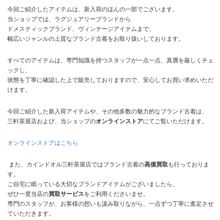
今回ご紹介したアイテムは、新入荷のほんの一部でございます。
当ショップでは、ラグジュアリーブランドから
ドメスティックブランド、ヴィンテージアイテムまで、
幅広いジャンルの上質なブランド古着をお取り扱いしております。
すべてのアイテムは、専門知識を持つスタッフが一点一点、真贋を厳しくチェ
ックし、
状態を丁寧に確認した上で販売しておりますので、安心してお買い求めいただ
けます。
今回ご紹介した新入荷アイテムや、その他多数の魅力的なブランド古着は、
三軒茶屋店および、当ショップの
オンラインストア
にてご覧いただけます。
オンラインストアはこちら
また、カインドオル三軒茶屋店ではブランド古着の
高価買取
も行っておりま
す。
ご自宅に眠っている大切なブランドアイテムがございましたら、
ぜひ一度当店の
買取サービス
をご利用くださいませ。
専門のスタッフが、お客様の想いも汲み取りながら、一点ずつ丁寧に査定させ
ていただきます。