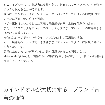
ミニサイズながらも、収納力は意外と高く、財布やスマートフォン、小物類を
すっきり収めることができます。
さらに、ハンドバッグとしてもショルダーバッグとしても使える2way仕様で、
シーンに応じて使い分けが可能。
レザー素材はしっとりとした質感で高級感があり、上品な印象を与えます。
また、アイコニックなホワイトのステッチとタグが、マルジェラの世界観をさ
りげなく表現しています。
内側にはジップポケットやライニングが施され、実用性も抜群。
カラー展開もベーシックで、さまざまなファッションスタイルに自然に溶け込
む点も魅力です。
流行に左右されないデザインは、長く愛用できること間違いなし。
Maison Margielaらしい前衛的かつ機能的な美しさが詰まった、持つ人の個性を
引き立てるアイテムです。
カインドオルが大切にする、ブランド古
着の価値