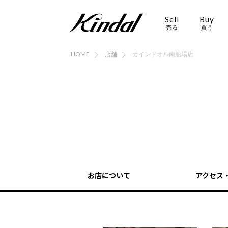
Sell
Buy
売る
買う
HOME
店舗
カインドオル南船場店
お店について
アクセス