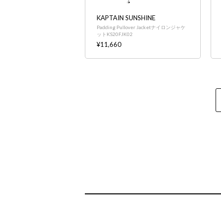
KAPTAIN SUNSHINE
Padding Pullover Jacketナイロンジャケ
ットKS20FJK02
¥11,660