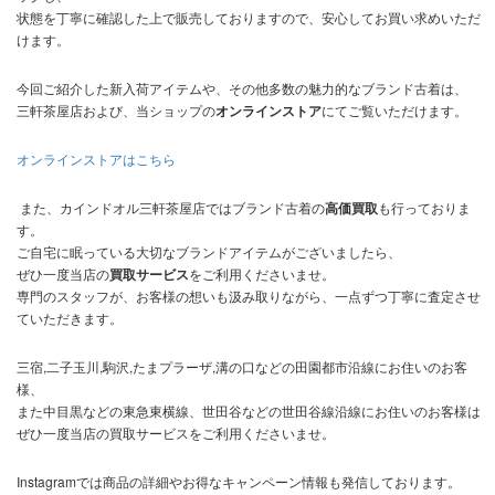
状態を丁寧に確認した上で販売しておりますので、安心してお買い求めいただ
けます。
今回ご紹介した新入荷アイテムや、その他多数の魅力的なブランド古着は、
三軒茶屋店および、当ショップの
オンラインストア
にてご覧いただけます。
オンラインストアはこちら
また、カインドオル三軒茶屋店ではブランド古着の
高価買取
も行っておりま
す。
ご自宅に眠っている大切なブランドアイテムがございましたら、
ぜひ一度当店の
買取サービス
をご利用くださいませ。
専門のスタッフが、お客様の想いも汲み取りながら、一点ずつ丁寧に査定させ
ていただきます。
三宿,二子玉川,駒沢,たまプラーザ,溝の口などの田園都市沿線にお住いのお客
様、
また中目黒などの東急東横線、世田谷などの世田谷線沿線にお住いのお客様は
ぜひ一度当店の買取サービスをご利用くださいませ。
Instagramでは商品の詳細やお得なキャンペーン情報も発信しております。