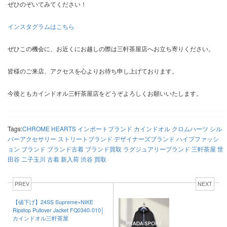
ぜひのぞいてみてください！
インスタグラムはこちら
ぜひこの機会に、お近くにお越しの際は三軒茶屋店へお立ち寄りください。
皆様のご来店、アクセスを心よりお待ち申し上げております。
今後ともカインドオル三軒茶屋店をどうぞよろしくお願いいたします。
Tags:
CHROME HEARTS
インポートブランド
カインドオル
クロムハーツ
シル
バーアクセサリー
ストリートブランド
デザイナーズブランド
ハイプファッシ
ョン
ブランド
ブランド古着
ブランド買取
ラグジュアリーブランド
三軒茶屋
世
田谷
二子玉川
古着
新入荷
渋谷
買取
PREV
NEXT
【値下げ】24SS Supreme×NIKE
Ripstop Pullover Jacket FQ0340-010│
カインドオル三軒茶屋