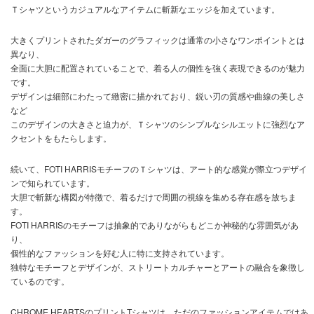
Ｔシャツというカジュアルなアイテムに斬新なエッジを加えています。
大きくプリントされたダガーのグラフィックは通常の小さなワンポイントとは
異なり、
全面に大胆に配置されていることで、着る人の個性を強く表現できるのが魅力
です。
デザインは細部にわたって緻密に描かれており、鋭い刃の質感や曲線の美しさ
など
このデザインの大きさと迫力が、Ｔシャツのシンプルなシルエットに強烈なア
クセントをもたらします。
続いて、FOTI HARRISモチーフのＴシャツは、アート的な感覚が際立つデザイ
ンで知られています。
大胆で斬新な構図が特徴で、着るだけで周囲の視線を集める存在感を放ちま
す。
FOTI HARRISのモチーフは抽象的でありながらもどこか神秘的な雰囲気があ
り、
個性的なファッションを好む人に特に支持されています。
独特なモチーフとデザインが、ストリートカルチャーとアートの融合を象徴し
ているのです。
CHROME HEARTSのプリントTシャツは、ただのファッションアイテムではあ