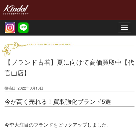
Toggle
naviga
【ブランド古着】夏に向けて高価買取中【代
官山店】
投稿日:
2022年3月16日
今が高く売れる！買取強化ブランド5選
今季大注目のブランドをピックアップしました。