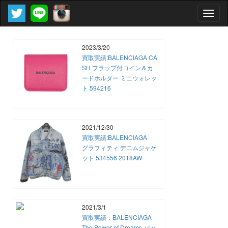
Toggle
naviga
2023/3/20
買取実績:BALENCIAGA CA
SH フラップ付コイン＆カ
ードホルダー ミニウォレッ
ト 594216
2021/12/30
買取実績:BALENCIAGA
グラフィティ デニムジャケ
ット 534556 2018AW
2021/3/1
買取実績：BALENCIAGA
The Power of Dreams バッ