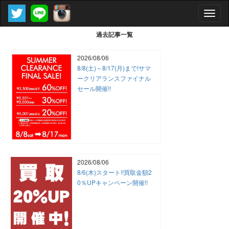
Toggle
naviga
過去記事一覧
2026/08/06
8/8(土)～8/17(月)まで!サマ
ークリアランスファイナル
セール開催!!
2026/08/06
8/6(木)スタート!!買取金額2
0％UPキャンペーン開催!!