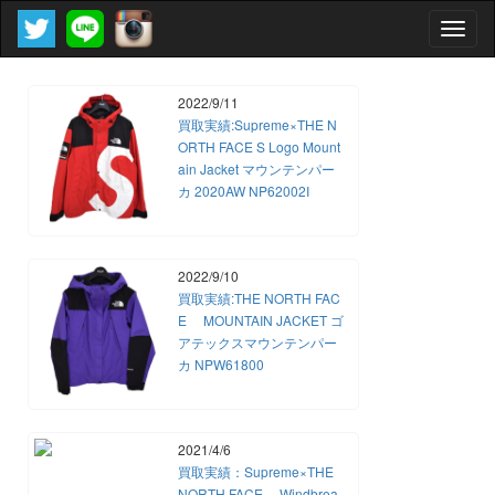
Toggle
naviga
2022/9/11
買取実績:Supreme×THE N
ORTH FACE S Logo Mount
ain Jacket マウンテンパー
カ 2020AW NP62002I
2022/9/10
買取実績:THE NORTH FAC
E MOUNTAIN JACKET ゴ
アテックスマウンテンパー
カ NPW61800
2021/4/6
買取実績：Supreme×THE
NORTH FACE Windbrea