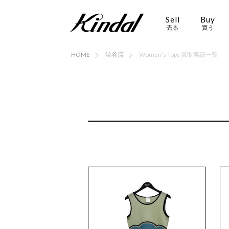
Sell
Buy
売る
買う
HOME
渋谷店
Women’s Tops 買取実績一覧