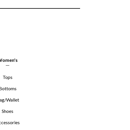
Women's
Tops
Bottoms
ag/Wallet
Shoes
cessories