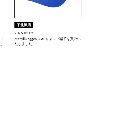
下北沢店
2026-01-05
ットイ
Meryll RoggeのCAPキャップ帽子を買取い
た
たしました。