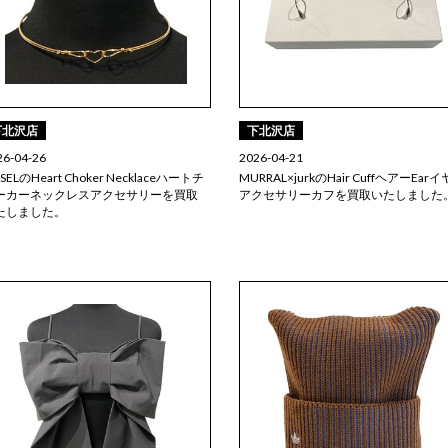
下北沢店
下北沢店
26-04-26
2026-04-21
ESELのHeart Choker Necklaceハートチ
MURRAL×jurkのHair CuffヘアーEar
ーカーネックレスアクセサリーを買取
アクセサリーカフを買取いたしました
たしました。