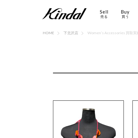
Sell
Buy
売る
買う
HOME
下北沢店
Women’s Accessories 買