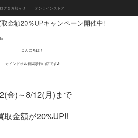
ログ＆お知らせ
オンラインストア
で!!買取金額20％UPキャンペーン開催中!!
da
こんにちは！
カインドオル新潟紫竹山店です♪
/2(金)～8/12(月)まで
買取金額が20%UP!!