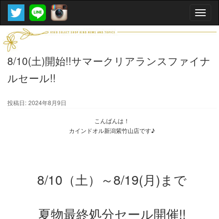
Toggle
naviga
8/10(土)開始!!サマークリアランスファイナ
ルセール!!
投稿日:
2024年8月9日
こんばんは！
カインドオル新潟紫竹山店です♪
8/10（土）～8/19(月)まで
夏物最終処分セール開催!!