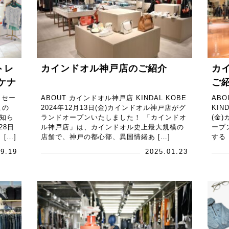
トレ
カインドオル神戸店のご紹介
カ
ケナ
ご
トセー
ABOUT カインドオル神戸店 KINDAL KOBE
AB
この
2024年12月13日(金)カインドオル神戸店がグ
KIN
知ら
ランドオープンいたしました！ 「カインドオ
(金
28日
ル神戸店」は、カインドオル史上最大規模の
ープ
[…]
店舗で、神戸の都心部、異国情緒あ […]
する「
09.19
2025.01.23