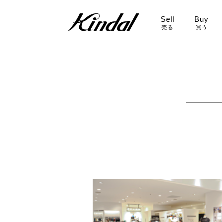
Sell
Buy
売る
買う