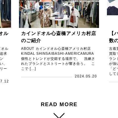
オル
カインドオル心斎橋アメリカ村店
【
のご紹介
数
ドオル
ABOUT カインドオル心斎橋アメリカ村店
古着
追求
KINDAL SHINSAIBASHI-AMERICAMURA
買取
ン
個性とトレンドが交錯する場所で、 洗練さ
ラン
い、
れたブランドとストリートが響き合う。 こ
が強
リー
こで […]
「ど
して
2024.05.20
07.12
READ MORE